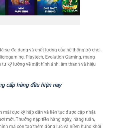
là sự đa dạng và chất lượng của hệ thống trò chơi.
 Microgaming, Playtech, Evolution Gaming, mang
u tư kỹ lưỡng về mặt hình ảnh, âm thanh và hiệu
ng cấp hàng đầu hiện nay
n mãi cực kỳ hấp dẫn và liên tục được cập nhật.
i mới, Thưởng nạp tiền hàng ngày, hàng tuần,
 chính mà còn tạo thêm động lực và niềm hứng khởi