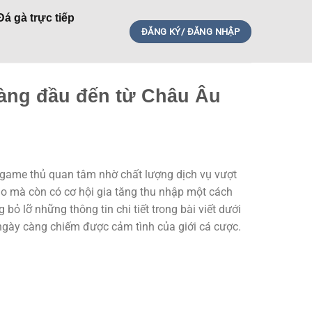
Đá gà trực tiếp
ĐĂNG KÝ/ ĐĂNG NHẬP
hàng đầu đến từ Châu Âu
 game thủ quan tâm nhờ chất lượng dịch vụ vượt
cao mà còn có cơ hội gia tăng thu nhập một cách
g bỏ lỡ những thông tin chi tiết trong bài viết dưới
 ngày càng chiếm được cảm tình của giới cá cược.