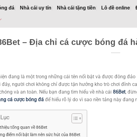
óng đá
Nhà cái uy tín
Nhà cái tặng tiền
Lô đề online
86Bet – Địa chỉ cá cược bóng đá 
iện đang là một trong những cái tên nổi bật và được đông đảo
ại đây, người chơi không chỉ được tận hưởng kho trò chơi đỉnh 
chóng và an toàn. Nếu bạn đang tìm hiểu về nhà cái
86Bet
, đừn
ang cá cược bóng đá
để hiểu rõ lý do vì sao nền tảng này đang
Lục
 thiệu tổng quan về 86Bet
g điểm nổi bật làm nên sức hút của 86Bet