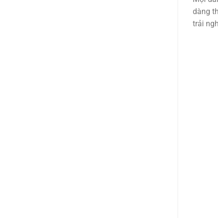
dàng th
trải ng