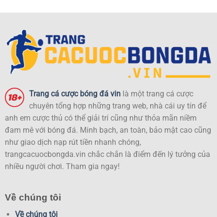
Trang cá cược bóng đá vin
là một trang cá cược
chuyên tổng hợp những trang web, nhà cái uy tín để
anh em cược thủ có thể giải trí cũng như thỏa mãn niềm
đam mê với bóng đá. Minh bạch, an toàn, bảo mật cao cũng
như giao dịch nạp rút tiền nhanh chóng,
trangcacuocbongda.vin chắc chắn là điểm đến lý tưởng của
nhiều người chơi. Tham gia ngay!
Về chúng tôi
Về chúng tôi