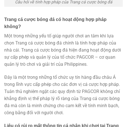
Câu hỏi về tính hợp pháp của Trang cá cược bóng đá
Trang cá cược bóng đá có hoạt động hợp pháp
không?
Một trong những yếu tố giúp người chơi an tâm khi lựa
chọn Trang cá cược bóng đá chính là tính hợp pháp của
nhà cái. Trang cá cược bóng đá hiện đang hoạt động dưới
sự cấp phép và quản lý của tổ chức PAGCOR – cơ quan
quản lý trò chơi và giải trí của Philippines.
Đây là một trong những tổ chức uy tín hàng đầu châu Á
trong lĩnh vực cấp phép cho các đơn vị cá cược hợp pháp.
Tuân thủ nghiêm ngặt các quy định từ PAGCOR không chỉ
khẳng định vị thế pháp lý rõ ràng của Trang cá cược bóng
đá mà còn là minh chứng cho cam kết về tính minh bạch,
công bằng đối với người chơi.
Liệu có rủi ro mất thông tin cá nhân khi chơi tại Trang