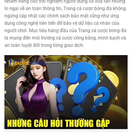
Nhằm nâng cao trải nghiệm người dùng và xóa tan những
lo ngại về an toàn thông tin, Trang cá cược bóng đá không
ngừng cập nhật các chính sách bảo mật cũng như ứng
dụng công nghệ tiên tiến để bảo vệ dữ liệu cá nhân của
người chơi. Mục tiêu hàng đầu của Trang cá cược bóng đá
là mang đến môi trường cá cược công bằng, minh bạch và
an toàn tuyệt đối trong từng giao dịch.