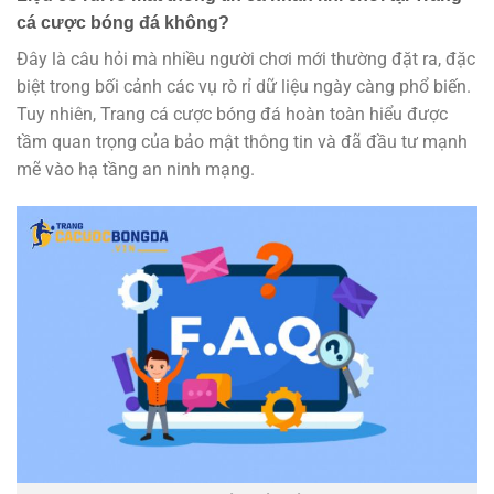
cá cược bóng đá không?
Đây là câu hỏi mà nhiều người chơi mới thường đặt ra, đặc
biệt trong bối cảnh các vụ rò rỉ dữ liệu ngày càng phổ biến.
Tuy nhiên, Trang cá cược bóng đá hoàn toàn hiểu được
tầm quan trọng của bảo mật thông tin và đã đầu tư mạnh
mẽ vào hạ tầng an ninh mạng.