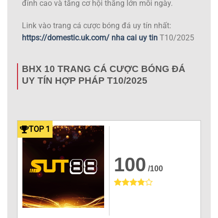
đỉnh cao và tăng cơ hội thắng lớn mỗi ngày.
Link vào trang cá cược bóng đá uy tín nhất:
https://domestic.uk.com/
nha cai uy tin
T10/2025
BHX 10 TRANG CÁ CƯỢC BÓNG ĐÁ
UY TÍN HỢP PHÁP T10/2025
TOP 1
100
/100