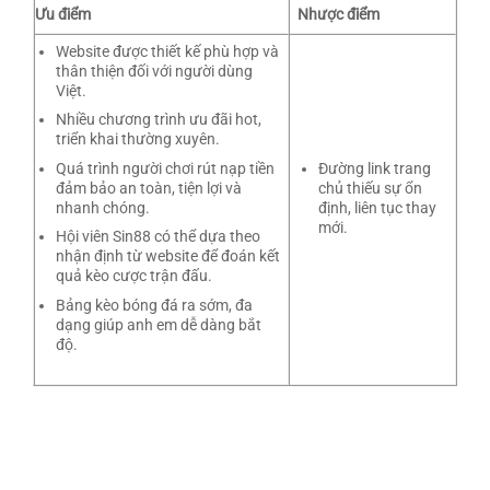
Ưu điểm
Nhược điểm
Website được thiết kế phù hợp và
thân thiện đối với người dùng
Việt.
Nhiều chương trình ưu đãi hot,
triển khai thường xuyên.
Đường link trang
Quá trình người chơi rút nạp tiền
chủ thiếu sự ổn
đảm bảo an toàn, tiện lợi và
định, liên tục thay
nhanh chóng.
mới.
Hội viên Sin88 có thể dựa theo
nhận định từ website để đoán kết
quả kèo cược trận đấu.
Bảng kèo bóng đá ra sớm, đa
dạng giúp anh em dễ dàng bắt
độ.