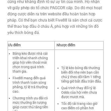
cũng như khẳng định rõ sự uy tín của mình. Họ nhận
về giấy phép do tổ chức PAGCOR cấp. Do đó mọi hoạt
động cược diễn ra trên website đều hoàn toàn hợp
pháp. Có thể bạn chưa biết Five88 là sân chơi cá cược
thể thao top đầu ở châu Á, phù hợp với những tín đồ
yêu thích bóng đá.
Ưu điểm
Nhược điểm
Bảng kèo được nhà cái
triển khai nhanh chóng
giúp hội viên thoải mái
chọn trong quá trình
Tỷ lệ kèo bóng đá thường
tham gia.
biến đổi nhẹ nên bạn cần
chú ý theo dõi tầm 1 tiếng
Five88 mang đến quá
tiếng giờ bắt đầu trận đấu.
trình thanh toán sòng
phẳng, tỷ lệ trả thưởng
Quá trình thay đổi tỷ lệ
cao.
Odds của hội viên chưa
được mượt mà.
Chương trình ưu đãi có
mức thưởng ấn tượng
Tốc độ tải trang vào giờ
giúp cược thủ tăng tiền
cao điểm có phần hơi