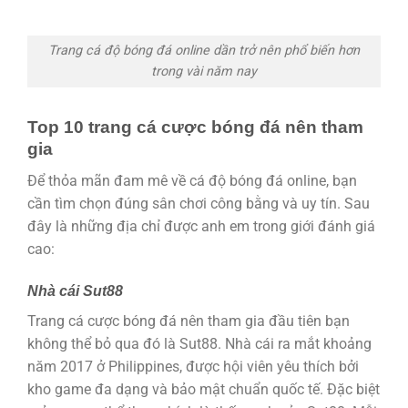
Trang cá độ bóng đá online dần trở nên phổ biến hơn
trong vài năm nay
Top 10 trang cá cược bóng đá nên tham
gia
Để thỏa mãn đam mê về cá độ bóng đá online, bạn
cần tìm chọn đúng sân chơi công bằng và uy tín. Sau
đây là những địa chỉ được anh em trong giới đánh giá
cao:
Nhà cái Sut88
Trang cá cược bóng đá nên tham gia đầu tiên bạn
không thể bỏ qua đó là Sut88. Nhà cái ra mắt khoảng
năm 2017 ở Philippines, được hội viên yêu thích bởi
kho game đa dạng và bảo mật chuẩn quốc tế. Đặc biệt