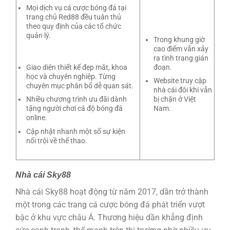
Mọi dịch vụ cá cược bóng đá tại
trang chủ Red88 đều tuân thủ
theo quy định của các tổ chức
quản lý.
Trong khung giờ
cao điểm vẫn xảy
ra tình trạng gián
Giao diện thiết kế đẹp mắt, khoa
đoạn.
học và chuyên nghiệp. Từng
Website truy cập
chuyên mục phân bổ dễ quan sát.
nhà cái đôi khi vẫn
Nhiều chương trình ưu đãi dành
bị chặn ở Việt
tặng người chơi cá độ bóng đá
Nam.
online.
Cập nhật nhanh một số sự kiện
nổi trội về thể thao.
Nhà cái Sky88
Nhà cái Sky88 hoạt động từ năm 2017, dần trở thành
một trong các trang cá cược bóng đá phát triển vượt
bậc ở khu vực châu Á. Thương hiệu dần khẳng định