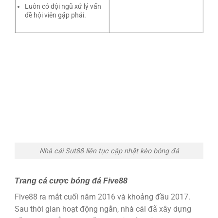
Luôn có đội ngũ xử lý vấn
đề hội viên gặp phải.
Nhà cái Sut88 liên tục cập nhật kèo bóng đá
Trang cá cược bóng đá Five88
Five88 ra mắt cuối năm 2016 và khoảng đầu 2017.
Sau thời gian hoạt động ngắn, nhà cái đã xây dựng