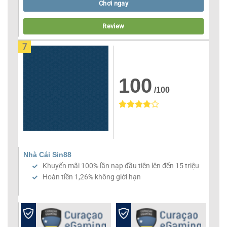
Chơi ngay
Review
7
100
/100
Nhà Cái Sin88
Khuyến mãi 100% lần nạp đầu tiên lên đến 15 triệu
Hoàn tiền 1,26% không giới hạn