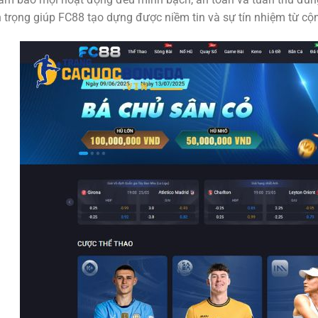
 trọng giúp FC88 tạo dựng được niềm tin và sự tín nhiệm từ cộ