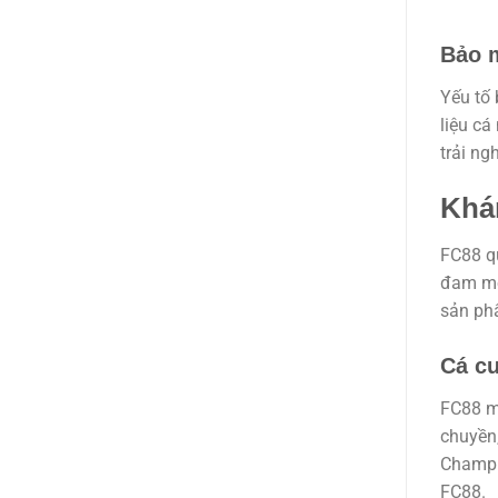
Bảo m
Yếu tố
liệu cá
trải ng
Khám
FC88 qu
đam mê 
sản ph
Cá cư
FC88 m
chuyền,
Champio
FC88.