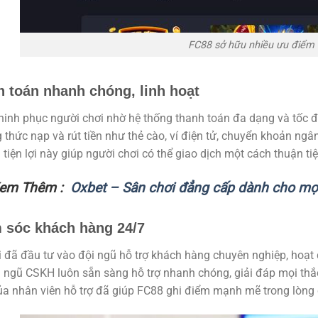
FC88 sở hữu nhiều ưu điểm 
 toán nhanh chóng, linh hoạt
inh phục người chơi nhờ hệ thống thanh toán đa dạng và tốc độ
thức nạp và rút tiền như thẻ cào, ví điện tử, chuyển khoản ngân 
 tiện lợi này giúp người chơi có thể giao dịch một cách thuận t
em Thêm :
Oxbet – Sân chơi đẳng cấp dành cho mọ
 sóc khách hàng 24/7
 đã đầu tư vào đội ngũ hỗ trợ khách hàng chuyên nghiệp, hoạt đ
i ngũ CSKH luôn sẵn sàng hỗ trợ nhanh chóng, giải đáp mọi thắ
ủa nhân viên hỗ trợ đã giúp FC88 ghi điểm mạnh mẽ trong lòng