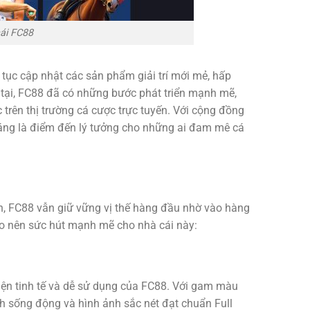
cái FC88
tục cập nhật các sản phẩm giải trí mới mẻ, hấp
 tại, FC88 đã có những bước phát triển mạnh mẽ,
 trên thị trường cá cược trực tuyến. Với cộng đồng
áng là điểm đến lý tưởng cho những ai đam mê cá
ọn, FC88 vẫn giữ vững vị thế hàng đầu nhờ vào hàng
ạo nên sức hút mạnh mẽ cho nhà cái này:
diện tinh tế và dễ sử dụng của FC88. Với gam màu
h sống động và hình ảnh sắc nét đạt chuẩn Full