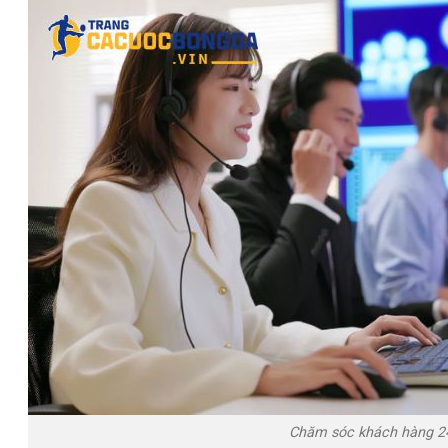
Chăm sóc khách hàng 2