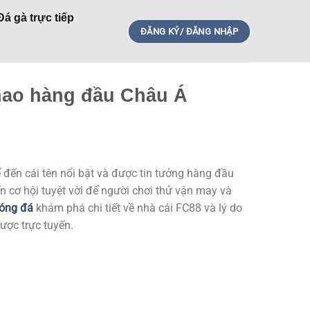
Đá gà trực tiếp
ĐĂNG KÝ/ ĐĂNG NHẬP
thao hàng đầu Châu Á
ể đến cái tên nổi bật và được tin tưởng hàng đầu
n cơ hội tuyệt vời để người chơi thử vận may và
bóng đá
khám phá chi tiết về nhà cái FC88 và lý do
ược trực tuyến.