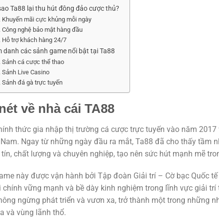
sao Ta88 lại thu hút đông đảo cược thủ?
Khuyến mãi cực khủng mỗi ngày
Công nghệ bảo mật hàng đầu
Hỗ trợ khách hàng 24/7
 danh các sảnh game nổi bật tại Ta88
Sảnh cá cược thể thao
Sảnh Live Casino
Sảnh đá gà trực tuyến
nét về nhà cái TA88
ính thức gia nhập thị trường cá cược trực tuyến vào năm 2017
t Nam. Ngay từ những ngày đầu ra mắt, Ta88 đã cho thấy tầm n
 tín, chất lượng và chuyên nghiệp, tạo nên sức hút mạnh mẽ tr
me này được vận hành bởi Tập đoàn Giải trí – Cờ bạc Quốc tế 
i chính vững mạnh và bề dày kinh nghiệm trong lĩnh vực giải trí
ông ngừng phát triển và vươn xa, trở thành một trong những nhà
a và vùng lãnh thổ.