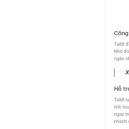
Công
Ta88 đầ
Nhờ đó,
ngăn ch
X
Hỗ tr
Ta88 lu
linh ho
ngay tr
nhanh c