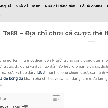
óng đá
Nhà cái uy tín
Nhà cái tặng tiền
Lô đề online
Ta88 – Địa chỉ chơi cá cược thể 
ang nổi lên như một điểm đến lý tưởng cho cộng đồng đam mê c
ợng cao, đa dạng và đầy hấp dẫn. Sở hữu kho game đồ sộ, dịch
 mãi cực kỳ hấp dẫn,
Ta88
nhanh chóng chiếm được cảm tình và
cá độ bóng đá
khám phá chi tiết về cái tên đang làm mưa làm gió
é.
Lục
nét về nhà cái TA88