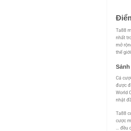
Điểm
Ta88 ma
nhất t
mở rộn
thế giớ
Sảnh 
Cá cược
được đắ
World C
nhật đầ
Ta88 cu
cược mi
… đều c