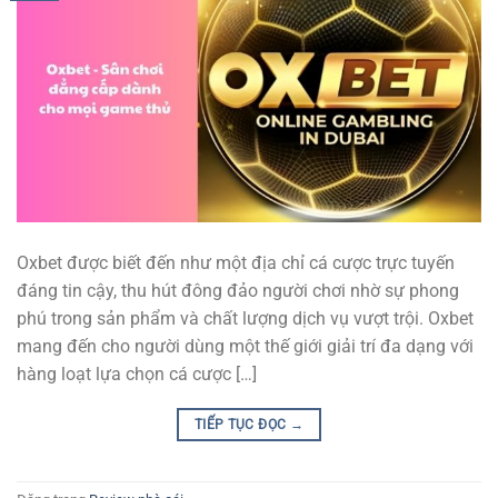
Oxbet được biết đến như một địa chỉ cá cược trực tuyến
đáng tin cậy, thu hút đông đảo người chơi nhờ sự phong
phú trong sản phẩm và chất lượng dịch vụ vượt trội. Oxbet
mang đến cho người dùng một thế giới giải trí đa dạng với
hàng loạt lựa chọn cá cược […]
TIẾP TỤC ĐỌC
→