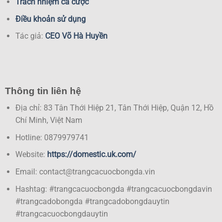
Trách nhiệm cá cược
Điều khoản sử dụng
Tác giả:
CEO Võ Hà Huyền
Thông tin liên hệ
Địa chỉ: 83 Tân Thới Hiệp 21, Tân Thới Hiệp, Quận 12, Hồ
Chí Minh, Việt Nam
Hotline: 0879979741
Website:
https://domestic.uk.com/
Email:
contact@trangcacuocbongda.vin
Hashtag: #trangcacuocbongda #trangcacuocbongdavin
#trangcadobongda #trangcadobongdauytin
#trangcacuocbongdauytin