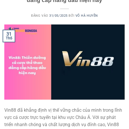
đẳng cấp hàng đầu hiện nay
ĐĂNG VÀO
31/05/2025
BỞI
VÕ HÀ HUYỀN
31
Th5
Vin88 đã khẳng định vị thế vững chắc của mình trong lĩnh
vực cá cược trực tuyến tại khu vực Châu Á. Với sự phát
triển nhanh chóng và chất lượng dịch vụ đỉnh cao, Vin88