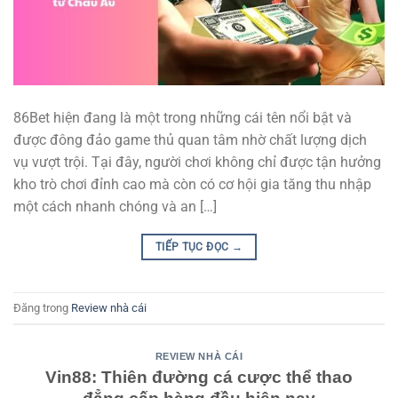
86Bet hiện đang là một trong những cái tên nổi bật và
được đông đảo game thủ quan tâm nhờ chất lượng dịch
vụ vượt trội. Tại đây, người chơi không chỉ được tận hưởng
kho trò chơi đỉnh cao mà còn có cơ hội gia tăng thu nhập
một cách nhanh chóng và an […]
TIẾP TỤC ĐỌC
→
Đăng trong
Review nhà cái
REVIEW NHÀ CÁI
Vin88: Thiên đường cá cược thể thao