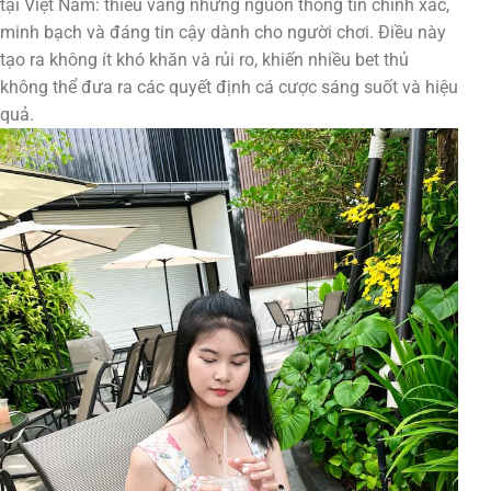
tại Việt Nam: thiếu vắng những nguồn thông tin chính xác,
minh bạch và đáng tin cậy dành cho người chơi. Điều này
tạo ra không ít khó khăn và rủi ro, khiến nhiều bet thủ
không thể đưa ra các quyết định cá cược sáng suốt và hiệu
quả.