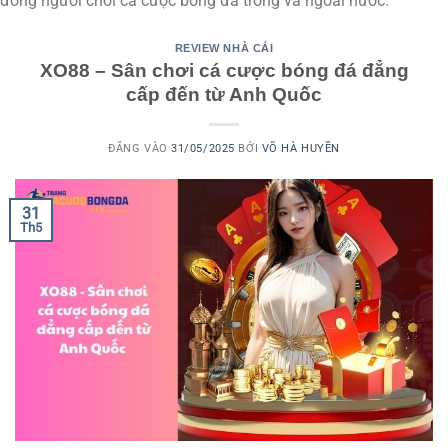
đồng người chơi cá cược bóng đá trong và ngoài nước.
REVIEW NHÀ CÁI
XO88 – Sân chơi cá cược bóng đá đẳng
cấp đến từ Anh Quốc
ĐĂNG VÀO
31/05/2025
BỞI
VÕ HÀ HUYỀN
31
Th5