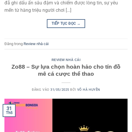
đã ghi dấu ấn sâu đậm và chiếm được lòng tin, sự yêu
mến từ hàng triệu người chơi […]
TIẾP TỤC ĐỌC
→
Đăng trong
Review nhà cái
REVIEW NHÀ CÁI
Zo88 – Sự lựa chọn hoàn hảo cho tín đồ
mê cá cược thể thao
ĐĂNG VÀO
31/05/2025
BỞI
VÕ HÀ HUYỀN
31
Th5