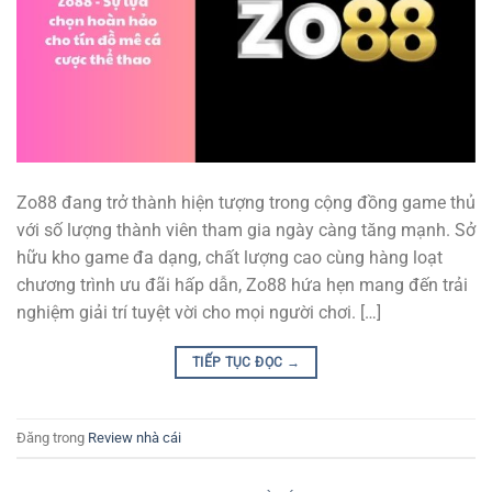
Zo88 đang trở thành hiện tượng trong cộng đồng game thủ
với số lượng thành viên tham gia ngày càng tăng mạnh. Sở
hữu kho game đa dạng, chất lượng cao cùng hàng loạt
chương trình ưu đãi hấp dẫn, Zo88 hứa hẹn mang đến trải
nghiệm giải trí tuyệt vời cho mọi người chơi. […]
TIẾP TỤC ĐỌC
→
Đăng trong
Review nhà cái