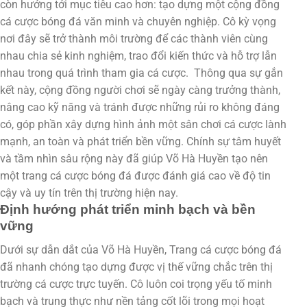
còn hướng tới mục tiêu cao hơn: tạo dựng một cộng đồng
cá cược bóng đá văn minh và chuyên nghiệp. Cô kỳ vọng
nơi đây sẽ trở thành môi trường để các thành viên cùng
nhau chia sẻ kinh nghiệm, trao đổi kiến thức và hỗ trợ lẫn
nhau trong quá trình tham gia cá cược.
Thông qua sự gắn
kết này, cộng đồng người chơi sẽ ngày càng trưởng thành,
nâng cao kỹ năng và tránh được những rủi ro không đáng
có, góp phần xây dựng hình ảnh một sân chơi cá cược lành
mạnh, an toàn và phát triển bền vững. Chính sự tâm huyết
và tầm nhìn sâu rộng này đã giúp Võ Hà Huyền tạo nên
một trang cá cược bóng đá được đánh giá cao về độ tin
cậy và uy tín trên thị trường hiện nay.
Định hướng phát triển minh bạch và bền
vững
Dưới sự dẫn dắt của Võ Hà Huyền, Trang cá cược bóng đá
đã nhanh chóng tạo dựng được vị thế vững chắc trên thị
trường cá cược trực tuyến. Cô luôn coi trọng yếu tố minh
bạch và trung thực như nền tảng cốt lõi trong mọi hoạt