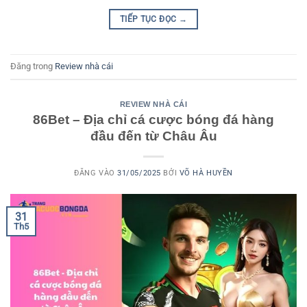
TIẾP TỤC ĐỌC
→
Đăng trong
Review nhà cái
REVIEW NHÀ CÁI
86Bet – Địa chỉ cá cược bóng đá hàng
đầu đến từ Châu Âu
ĐĂNG VÀO
31/05/2025
BỞI
VÕ HÀ HUYỀN
31
Th5