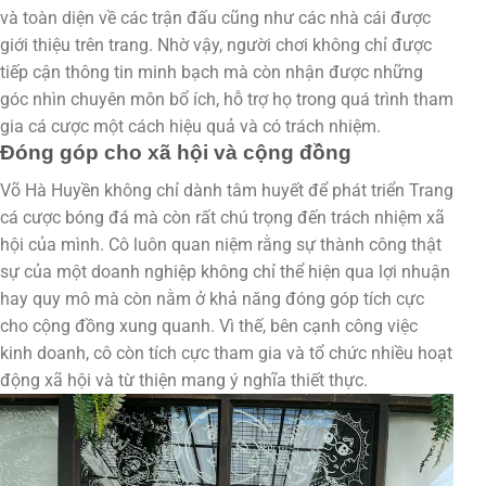
và toàn diện về các trận đấu cũng như các nhà cái được
giới thiệu trên trang. Nhờ vậy, người chơi không chỉ được
tiếp cận thông tin minh bạch mà còn nhận được những
góc nhìn chuyên môn bổ ích, hỗ trợ họ trong quá trình tham
gia cá cược một cách hiệu quả và có trách nhiệm.
Đóng góp cho xã hội và cộng đồng
Võ Hà Huyền không chỉ dành tâm huyết để phát triển Trang
cá cược bóng đá mà còn rất chú trọng đến trách nhiệm xã
hội của mình. Cô luôn quan niệm rằng sự thành công thật
sự của một doanh nghiệp không chỉ thể hiện qua lợi nhuận
hay quy mô mà còn nằm ở khả năng đóng góp tích cực
cho cộng đồng xung quanh. Vì thế, bên cạnh công việc
kinh doanh, cô còn tích cực tham gia và tổ chức nhiều hoạt
động xã hội và từ thiện mang ý nghĩa thiết thực.