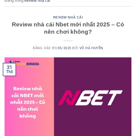
Đăng trong
Review nhà cái
REVIEW NHÀ CÁI
Review nhà cái Nbet mới nhất 2025 – Có
nên chơi không?
ĐĂNG VÀO
31/05/2025
BỞI
VÕ HÀ HUYỀN
31
Th5