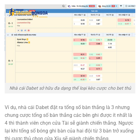
Nhà cái Dabet sở hữu đa dạng thể loại kèo cược cho bet thủ
Ví dụ, nhà cái Dabet đặt ra tổng số bàn thắng là 3 nhưng
chung cược tổng số bàn thắng các bên ghi được ít nhất là
4 thì thành viên chọn cửa Tài sẽ giành chiến thắng. Ngược
lại khi tổng số bóng ghi bàn của hai đội từ 3 bàn trở xuống
thì cược thủ chọn cửa Xỉu sẽ giành chiến thắng.