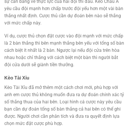
sự cân bằng về thực lực của hai đội thi đấu. Kèo Châu Á
yêu cầu đội mạnh hơn chấp trước đội yếu hơn một vài bàn
thắng nhất định. Cược thủ cần dự đoán bên nào sẽ thắng
với mức chấp này.
Ví dụ, cược thủ chọn đặt cược vào đội mạnh với mức chấp
là 2 bàn thắng thì bên mạnh thắng bên yếu với tổng số bàn
cách biệt ít nhất là 2 bàn. Ngược lại nếu đội cửa trên hòa
nhau hoặc chỉ thắng với cách biệt một bàn thì người bắt
đội cửa dưới sẽ giành tiền thưởng.
Kèo Tài Xỉu
Kèo Tài Xỉu đã mở thêm một cách chơi mới, phù hợp với
anh em cược thủ không muốn đưa ra dự đoán chính xác tỷ
số thắng thua của hai bên. Loại hình cá cược này yêu cầu
bạn cần dự đoán tổng số bàn thắng cả hai bên có thể ghi
được. Người chơi cần phân tích và đưa ra quyết định lựa
chọn mức đặt cược phù hợp.