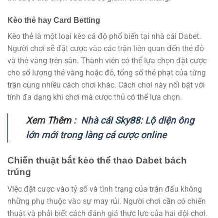
Kèo thẻ hay Card Betting
Kèo thẻ là một loại kèo cá độ phổ biến tại nhà cái Dabet.
Người chơi sẽ đặt cược vào các trận liên quan đến thẻ đỏ
và thẻ vàng trên sân. Thành viên có thể lựa chọn đặt cược
cho số lượng thẻ vàng hoặc đỏ, tổng số thẻ phạt của từng
trận cùng nhiều cách chơi khác. Cách chơi này nổi bật với
tính đa dạng khi chơi mà cược thủ có thể lựa chọn.
Xem Thêm :
Nhà cái Sky88: Lộ diện ông
lớn mới trong làng cá cược online
Chiến thuật bắt kèo thể thao Dabet bách
trúng
Việc đặt cược vào tỷ số và tình trạng của trận đấu không
những phụ thuộc vào sự may rủi. Người chơi cần có chiến
thuật và phải biết cách đánh giá thực lực của hai đội chơi.